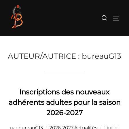
Aller
au
Rechercher :
PERM
contenu
AUTEUR/AUTRICE :
bureauG13
Inscriptions des nouveaux
adhérents adultes pour la saison
2026-2027
Publié
par
bureauG13
2026-2027
,
Actualités
1 juillet