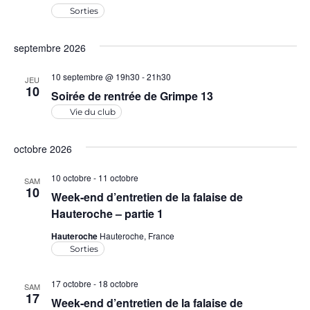
c
o
Sorties
n
h
n
e
septembre 2026
d
e
z
e
u
10 septembre @ 19h30
-
21h30
JEU
e
10
Soirée de rentrée de Grimpe 13
v
n
t
Vie du club
e
u
d
n
e
octobre 2026
a
s
a
t
10 octobre
-
11 octobre
SAM
É
10
e
Week-end d’entretien de la falaise de
v
v
Hauteroche – partie 1
.
i
è
Hauteroche
Hauteroche, France
Sorties
n
g
e
17 octobre
-
18 octobre
a
SAM
17
Week-end d’entretien de la falaise de
m