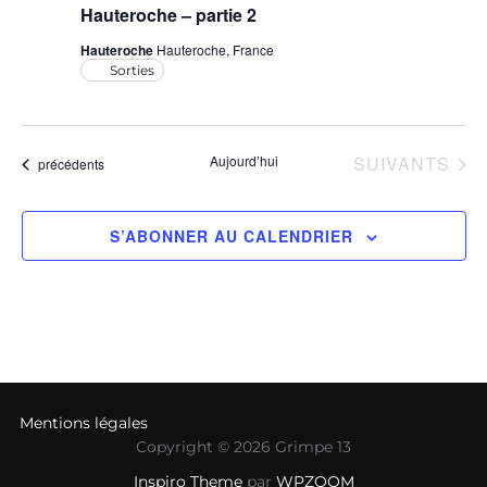
t
Hauteroche – partie 2
e
Hauteroche
Hauteroche, France
i
n
Sorties
t
o
n
ÉVÈNEMENTS
Aujourd’hui
SUIVANTS
Évènements
précédents
d
S’ABONNER AU CALENDRIER
e
v
u
e
s
Mentions légales
Copyright © 2026 Grimpe 13
É
Inspiro Theme
par
WPZOOM