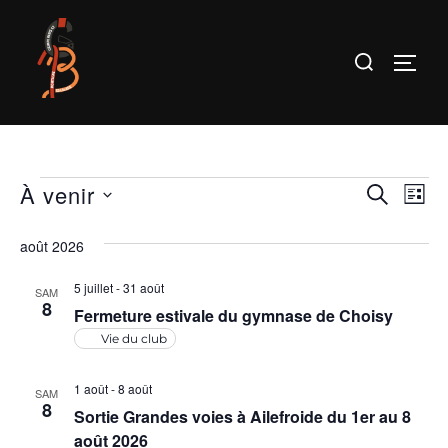
Aller
au
Rechercher :
PERM
contenu
À venir
Évènements
R
N
RECHER
LIST
S
a
e
août 2026
é
v
c
l
5 juillet
-
31 août
i
SAM
8
e
Fermeture estivale du gymnase de Choisy
h
g
c
Vie du club
a
e
t
t
1 août
-
8 août
i
SAM
r
8
Sortie Grandes voies à Ailefroide du 1er au 8
o
i
août 2026
n