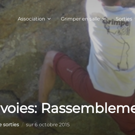
Association
Grimper en salle
Sorties
x voies: Rassembleme
Publié
e sorties
sur
6 octobre 2015
le