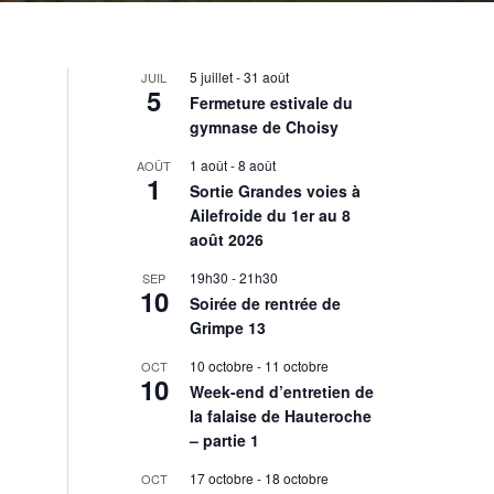
5 juillet
-
31 août
JUIL
5
Fermeture estivale du
gymnase de Choisy
1 août
-
8 août
AOÛT
1
Sortie Grandes voies à
Ailefroide du 1er au 8
août 2026
19h30
-
21h30
SEP
10
Soirée de rentrée de
Grimpe 13
10 octobre
-
11 octobre
OCT
10
Week-end d’entretien de
la falaise de Hauteroche
– partie 1
17 octobre
-
18 octobre
OCT