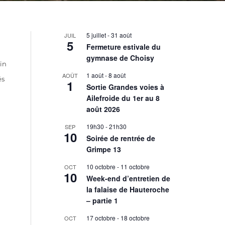
5 juillet
-
31 août
JUIL
5
Fermeture estivale du
gymnase de Choisy
in
1 août
-
8 août
AOÛT
és
1
Sortie Grandes voies à
Ailefroide du 1er au 8
août 2026
19h30
-
21h30
SEP
10
Soirée de rentrée de
Grimpe 13
10 octobre
-
11 octobre
OCT
10
Week-end d’entretien de
la falaise de Hauteroche
– partie 1
17 octobre
-
18 octobre
OCT