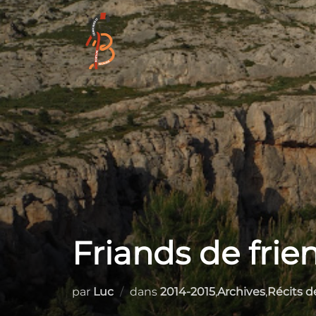
Aller
au
contenu
Friands de frie
par
Luc
dans
2014-2015
,
Archives
,
Récits d