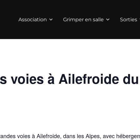
Association
Grimper en salle
Sorties
 voies à Ailefroide du
randes voies à Ailefroide, dans les Alpes, avec héber