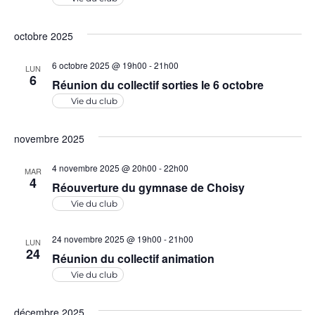
t
i
r
o
octobre 2025
i
c
n
o
6 octobre 2025 @ 19h00
-
21h00
LUN
n
6
h
Réunion du collectif sorties le 6 octobre
n
e
Vie du club
d
e
z
e
u
novembre 2025
e
v
n
4 novembre 2025 @ 20h00
-
22h00
t
MAR
e
u
4
Réouverture du gymnase de Choisy
d
n
e
Vie du club
a
s
a
t
24 novembre 2025 @ 19h00
-
21h00
LUN
É
24
e
Réunion du collectif animation
v
v
.
Vie du club
i
è
décembre 2025