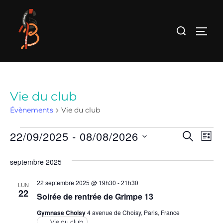
Aller
au
Rechercher :
PERM
contenu
Vie du club
Évènements
Vie du club
Évènements
22/09/2025
 - 
08/08/2026
R
N
RECHER
LIST
S
a
e
septembre 2025
é
v
c
l
22 septembre 2025 @ 19h30
-
21h30
i
LUN
22
e
Soirée de rentrée de Grimpe 13
h
g
c
Gymnase Choisy
4 avenue de Choisy, Paris, France
a
e
t
Vie du club