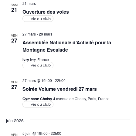
21 mars
SAM
s
21
Ouverture des voies
É
Vie du club
v
27 mars
-
29 mars
VEN
27
Assemblée Nationale d’Activité pour la
è
Montagne Escalade
n
Ivry
Ivry, France
Vie du club
e
27 mars @ 19h00
-
22h00
m
VEN
27
Soirée Volume vendredi 27 mars
e
Gymnase Choisy
4 avenue de Choisy, Paris, France
Vie du club
n
t
juin 2026
s
5 juin @ 19h00
-
22h00
VEN