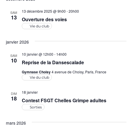
n
g
e
13 décembre 2025 @ 9h00
-
20h00
SAM
a
13
Ouverture des voies
m
t
Vie du club
e
i
n
janvier 2026
t
o
10 janvier @ 12h00
-
14h00
SAM
10
Reprise de la Dansescalade
n
Gymnase Choisy
4 avenue de Choisy, Paris, France
d
Vie du club
e
18 janvier
DIM
18
Contest FSGT Chelles Grimpe adultes
v
Sorties
u
mars 2026
e