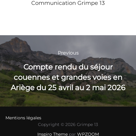
Communication Grimpe 13
Navigation
de
Previous
Previous
l’article
Compte rendu du séjour
couennes et grandes voies en
Ariège du 25 avril au 2 mai 2026
Mentions légales
Copyright © 2026 Grimpe 13
Inspiro Theme
par
WPZOOM