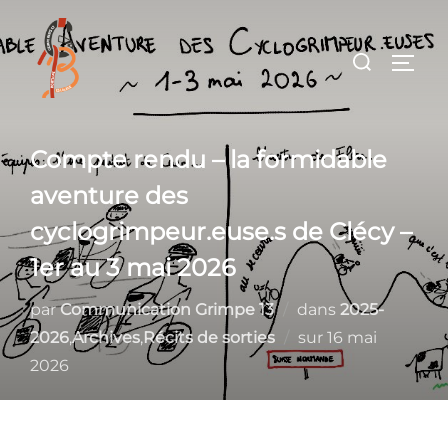
Aller
au
Rechercher :
PERM
contenu
Compte rendu – la formidable
aventure des
cyclogrimpeur.euse.s de Clécy –
1er au 3 mai 2026
par
Communication Grimpe 13
dans
2025-
Publié
2026
,
Archives
,
Récits de sorties
sur
16 mai
le
2026