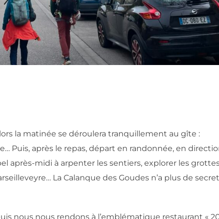
ors la matinée se déroulera tranquillement au gîte :
re… Puis, après le repas, départ en randonnée, en directi
el après-midi à arpenter les sentiers, explorer les grotte
rseilleveyre… La Calanque des Goudes n’a plus de secre
 puis nous nous rendons à l’emblématique restaurant « 2