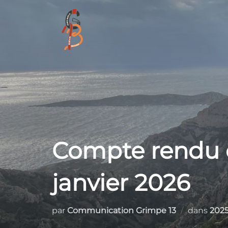
Aller
au
contenu
Compte rendu d
janvier 2026
par
Communication Grimpe 13
dans
202