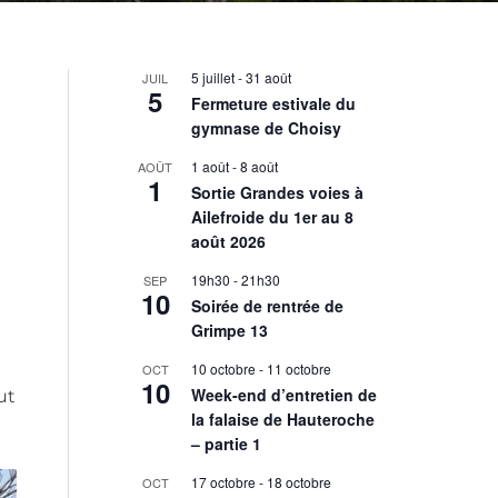
5 juillet
-
31 août
JUIL
5
Fermeture estivale du
gymnase de Choisy
1 août
-
8 août
AOÛT
1
Sortie Grandes voies à
Ailefroide du 1er au 8
août 2026
19h30
-
21h30
SEP
10
Soirée de rentrée de
Grimpe 13
10 octobre
-
11 octobre
OCT
10
Week-end d’entretien de
ut
la falaise de Hauteroche
– partie 1
17 octobre
-
18 octobre
OCT