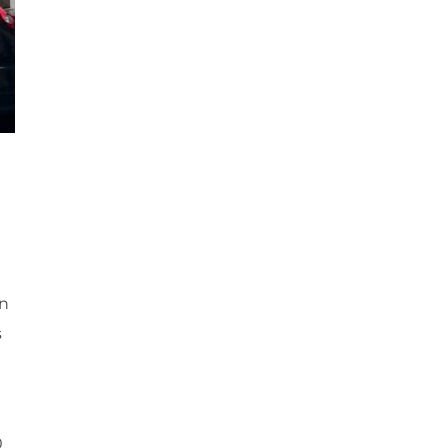
on
s
t
0