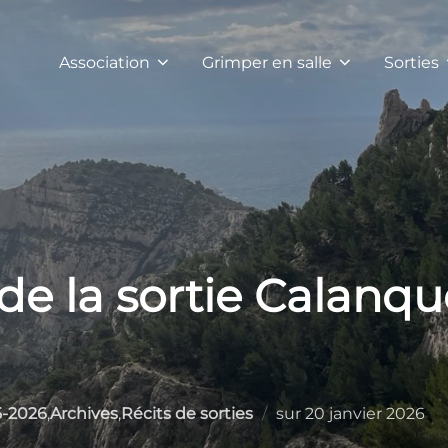
Association
Grimper en salle
Sorties
e la sortie Calanque
Publié
5-2026
,
Archives
,
Récits de sorties
sur
20 janvier 2026
le