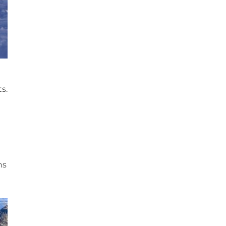
s.
ns