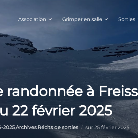
Association
Grimper en salle
Sorties
e randonnée à Freiss
u 22 février 2025
Publié
4-2025
,
Archives
,
Récits de sorties
sur
25 février 2025
le