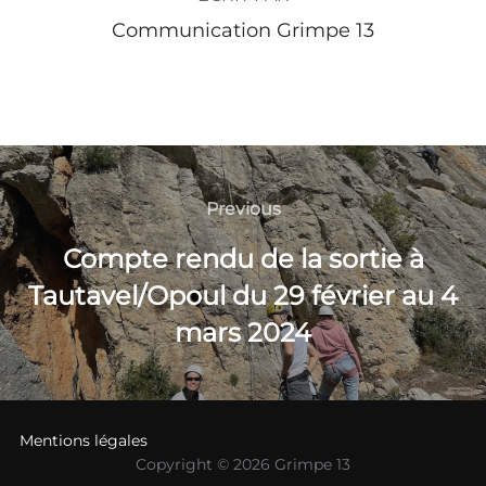
Communication Grimpe 13
Navigation
de
Previous
Previous
l’article
Compte rendu de la sortie à
Tautavel/Opoul du 29 février au 4
mars 2024
Mentions légales
Copyright © 2026 Grimpe 13