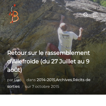
Aller
au
Rechercher :
PERM
contenu
Retour sur le rassemblement
d’Ailefroide (du 27 Juillet au 9
août)
par
Luc
dans
2014-2015
,
Archives
,
Récits de
Publié
sorties
sur
7 octobre 2015
le