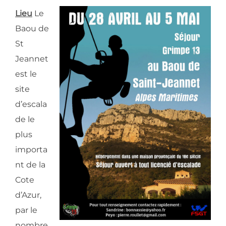
Lieu
Le
Baou de
St
Jeannet
est le
site
d’escala
de le
plus
importa
nt de la
Cote
d’Azur,
par le
nombre