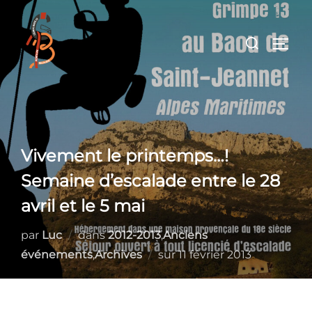
Aller
au
Rechercher :
PERM
contenu
Vivement le printemps…!
Semaine d’escalade entre le 28
avril et le 5 mai
par
Luc
dans
2012-2013
,
Anciens
Publié
événements
,
Archives
sur
11 février 2013
le